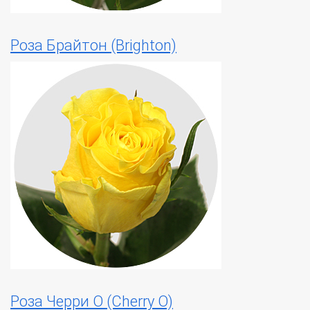
Роза Брайтон (Brighton)
Роза Черри О (Cherry O)