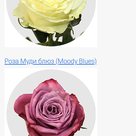
Роза Муди блюз (Moody Blues)