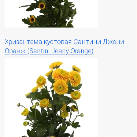
Хризантема кустовая Сантини Джени
Оранж (Santini Jeany Orange)