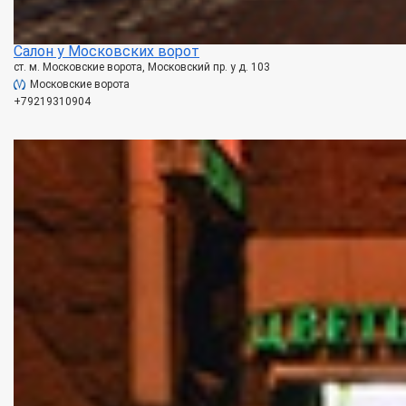
Салон у Московских ворот
ст. м. Московские ворота, Московский пр. у д. 103
Московские ворота
+79219310904