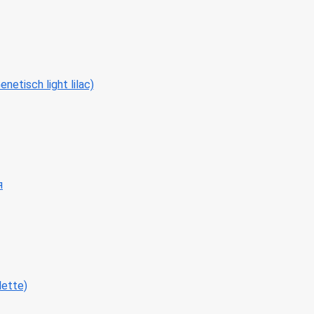
tisch light lilac)
я
ette)