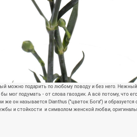
рый можно подарить по любому поводу и без него. Нежный
бы мог подумать - от слова гвоздик. А всё потому, что е
же он называется Dianthus ("цветок Бога") и образуется от 
ужбы и стойкости и символом женской любви, оригинальн