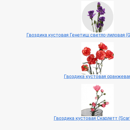
Гвоздика кустовая Генетиш светло-лиловая (Gene
Гвоздика кустовая оранжева
Гвоздика кустовая Скарлетт (Scarl