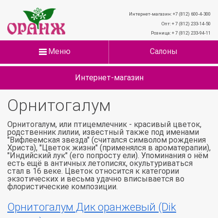
Интернет-магазин: +7 (812) 600-4-300
Опт: + 7 (812) 233-14-50
Розница: + 7 (812) 233-94-11
Меню
Салоны
Интернет-магазин
Орнитогалум
Орнитогалум, или птицемлечник - красивый цветок,
родственник лилии, известный также под именами
"Вифлеемская звезда" (считался символом рождения
Христа), "Цветок жизни" (применялся в ароматерапии),
"Индийский лук" (его попросту ели). Упоминания о нём
есть ещё в античных летописях, окультуриваться
стал в 16 веке. Цветок относится к категории
экзотических и весьма удачно вписывается во
флористические композиции.
Орнитогалум Дик оранжевый (Dik