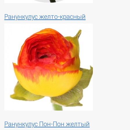
Ранункулус желто-красный
Ранункулус Пон-Пон желтый