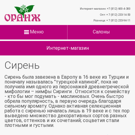
Интернет-магазин: +7 (812) 600-4-300
Опт: + 7 (812) 233-14-50
Розница: + 7 (812) 233-94-11
Меню
Салоны
Интернет-магазин
Сирень
Сирень была завезена в Европу в 16 веке из Турции и
поначалу называлась "турецкой калиной", пока не
получила имя одного из персонажей древнегреческой
мифологии – нимфы Сиринги . Относится к семейству
- кто бы мог подумать - маслиновых. Очень быстро
обрела популярность, в первую очередь благодаря
сильному аромату. Однако активная селекционная
работа с сиренью началась лишь в 19 веке и с тех пор
выведено множество декоративных сортов разных
цветов, оттенков и их сочетаний; соцветия стали
плотными и густыми.