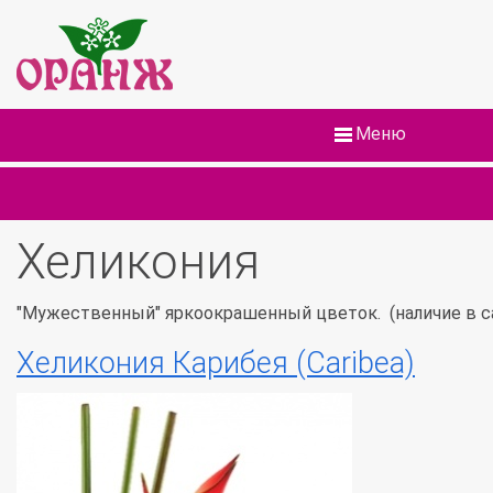
Меню
Хеликония
"Мужественный" яркоокрашенный цветок. (наличие в с
Хеликония Карибея (Caribea)