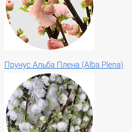
Прунус Альба Плена (Alba Plena)