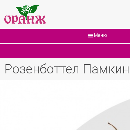
Меню
Розенботтел Памкин 