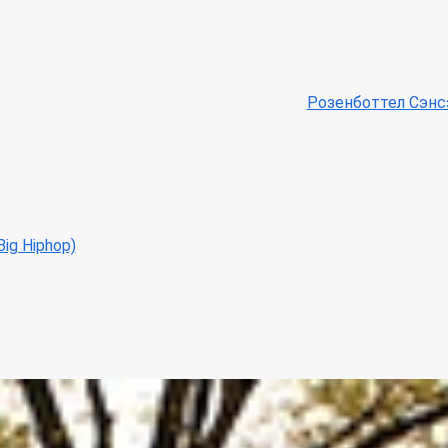
Розенботтел Сэнсэ
ig Hiphop)