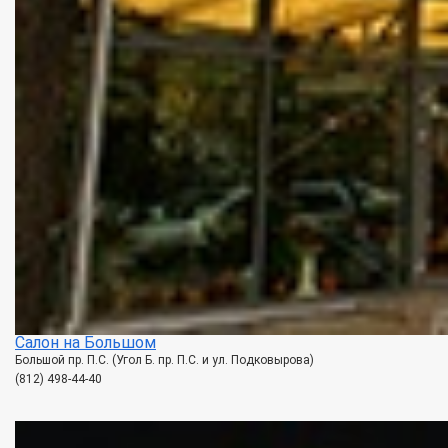
Салон на Большом
Большой пр. П.С. (Угол Б. пр. П.С. и ул. Подковырова)
(812) 498-44-40