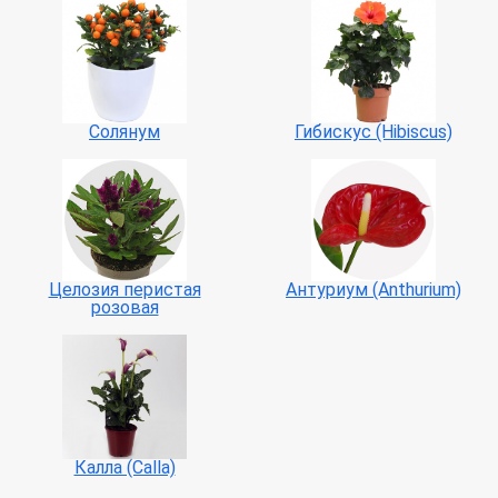
Солянум
Гибискус (Hibiscus)
Целозия перистая
Антуриум (Anthurium)
розовая
Калла (Calla)