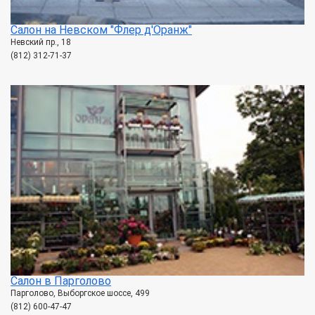
Салон на Невском "Флер д'Оранж"
Невский пр., 18
(812) 312-71-37
Салон в Парголово
Парголово, Выборгское шоссе, 499
(812) 600-47-47