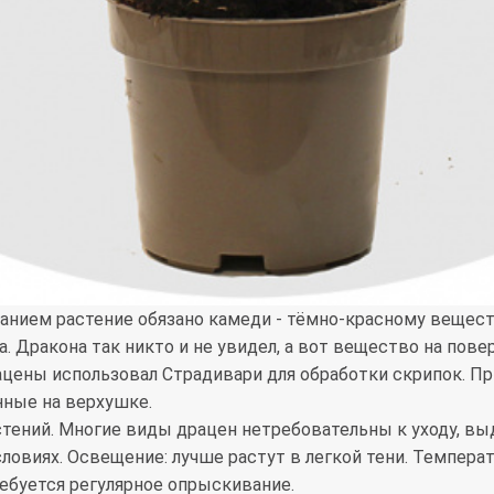
ванием растение обязано камеди - тёмно-красному вещес
 Дракона так никто и не увидел, а вот вещество на пове
ацены использовал Страдивари для обработки скрипок. Пр
нные на верхушке.
стений. Многие виды драцен нетребовательны к уходу, в
овиях. Освещение: лучше растут в легкой тени. Температ
ребуется регулярное опрыскивание.