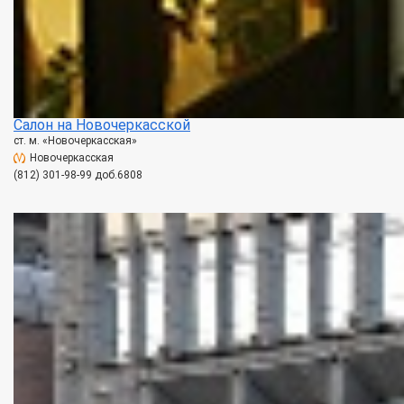
Салон на Новочеркасской
ст. м. «Новочеркасская»
Новочеркасская
(812) 301-98-99 доб.6808