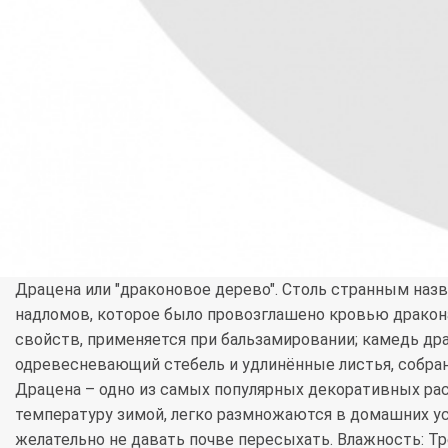
Драцена или "драконовое дерево". Столь странным наз
надломов, которое было провозглашено кровью дракона.
свойств, применяется при бальзамировании; камедь др
одревесневающий стебель и удлинённые листья, собра
Драцена – одно из самых популярных декоративных ра
температуру зимой, легко размножаются в домашних усл
желательно не давать почве пересыхать. Влажность: Т