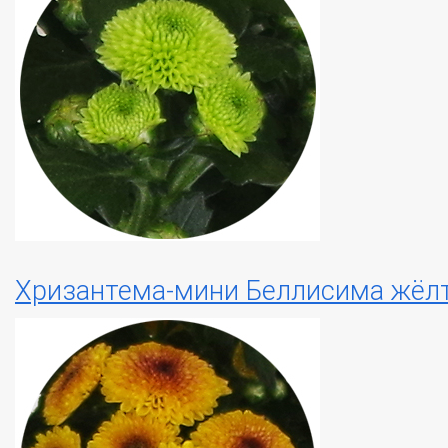
Хризантема-мини Беллисима жёл