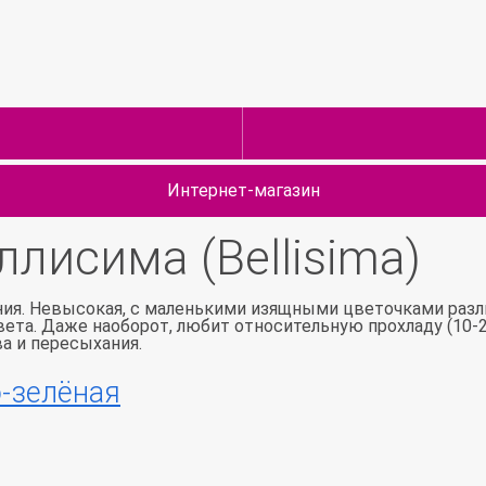
Интернет-магазин
лисима (Bellisima)
я. Невысокая, с маленькими изящными цветочками различ
 света. Даже наоборот, любит относительную прохладу (10-
ва и пересыхания.
-зелёная