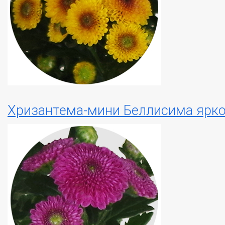
Хризантема-мини Беллисима ярко