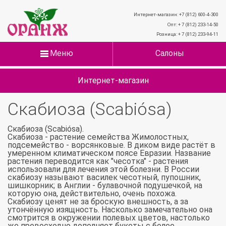
Интернет-магазин: +7 (812) 600-4-300
Опт: + 7 (812) 233-14-50
Розница: + 7 (812) 233-94-11
Меню
Салоны
Интернет-магазин
Скабиоза (Scabiósa)
Скабиоза (Scabiósa).
Скабиоза - растение семейства Жимолостных,
подсемейство - ворсянковые. В диком виде растёт в
умеренном климатическом поясе Евразии. Название
растения переводится как "чесотка" - растения
использовали для лечения этой болезни. В России
скабиозу называют василек чесотный, пупошник,
шишкорник; в Англии - булавочной подушечкой, на
которую она, действительно, очень похожа.
Скабиозу ценят не за броскую внешность, а за
утончённую изящность. Насколько замечательно она
смотрится в окружении полевых цветов, настолько
же превосходно дополняет букеты с более