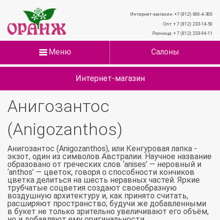
Интернет-магазин: +7 (812) 600-4-300
Опт: + 7 (812) 233-14-50
Розница: + 7 (812) 233-94-11
Меню
Салоны
Интернет-магазин
Анигозантос
(Anigozanthos)
Анигозантос (Anigozanthos), или Кенгуровая лапка -
экзот, один из символов Австралии. Научное название
образовано от греческих слов ‘anises’ — неровный и
‘anthos’ — цветок, говоря о способности кончиков
цветка делиться на шесть неравных частей. Яркие
трубчатые соцветия создают своеобразную
воздушную архитектуру и, как принято считать,
расширяют пространство; будучи же добавленными
в букет не только зрительно увеличивают его объём,
но и добавляют ему оригинальности.