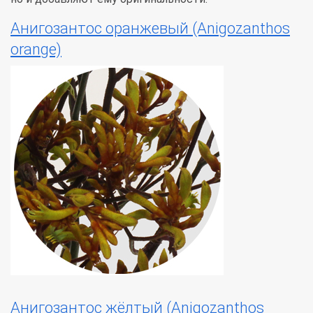
Анигозантос оранжевый (Anigozanthos
orange)
Анигозантос жёлтый (Anigozanthos