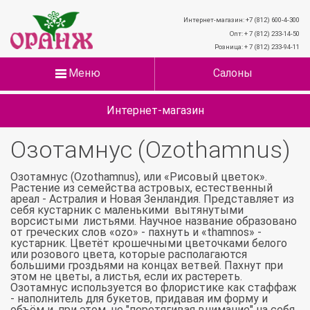
Интернет-магазин: +7 (812) 600-4-300
Опт: + 7 (812) 233-14-50
Розница: + 7 (812) 233-94-11
Меню
Салоны
Интернет-магазин
Озотамнус (Ozothamnus)
Озотамнус (Ozothamnus), или «Рисовый цветок».
Растение из семейства астровых, естественный
ареал - Астралия и Новая Зенландия. Представляет из
себя кустарник с маленькими вытянутыми
ворсистыми листьями. Научное название образовано
от греческих слов «ozo» - пахнуть и «thamnos» -
кустарник. Цветёт крошечными цветочками белого
или розового цвета, которые располагаются
большими гроздьями на концах ветвей. Пахнут при
этом не цветы, а листья, если их растереть.
Озотамнус используется во флористике как стаффаж
- наполнитель для букетов, придавая им форму и
объём и, при этом, не "перетягивая внимание" на себя,