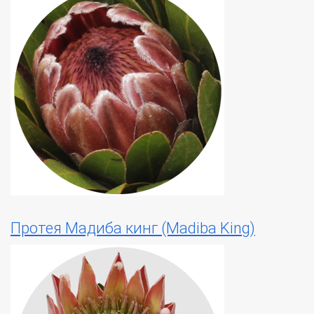
Протея Мадиба кинг (Madiba King)