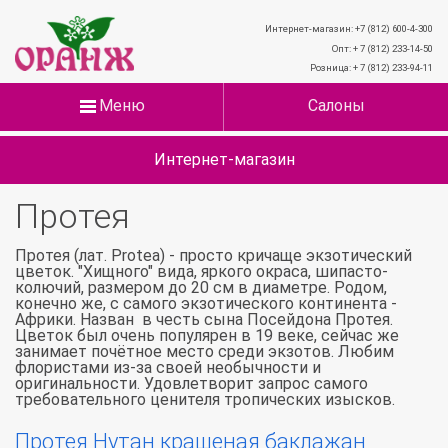
Интернет-магазин: +7 (812) 600-4-300
Опт: + 7 (812) 233-14-50
Розница: + 7 (812) 233-94-11
Меню
Салоны
Интернет-магазин
Протея
Протея (лат. Protea) - просто кричаще экзотический
цветок. "Хищного" вида, яркого окраса, шипасто-
колючий, размером до 20 см в диаметре. Родом,
конечно же, с самого экзотического континента -
Африки. Назван в честь сына Посейдона Протея.
Цветок был очень популярен в 19 веке, сейчас же
занимает почётное место среди экзотов. Любим
флористами из-за своей необычности и
оригинальности. Удовлетворит запрос самого
требовательного ценителя тропических изысков.
Протея Нутан крашеная баклажан