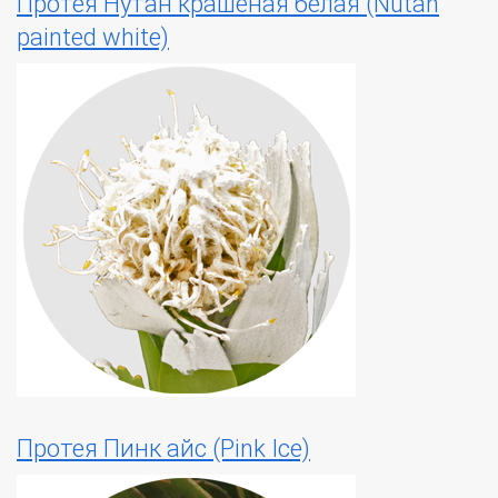
Протея Нутан крашеная белая (Nutan
painted white)
Протея Пинк айс (Pink Ice)