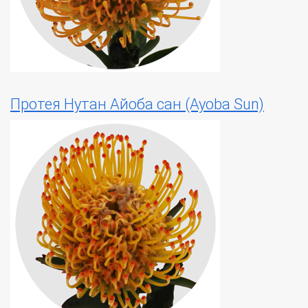
Протея Нутан Айоба сан (Ayoba Sun)