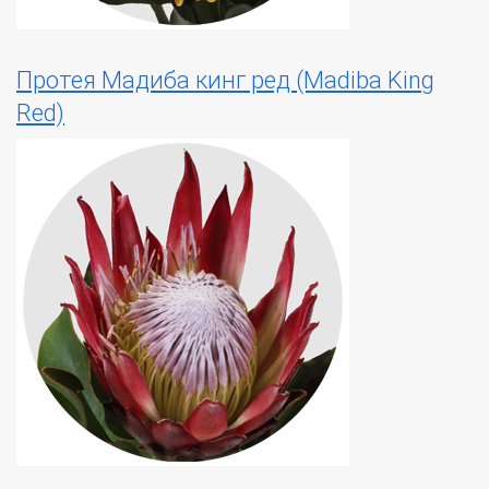
Протея Мадиба кинг ред (Madiba King
Red)