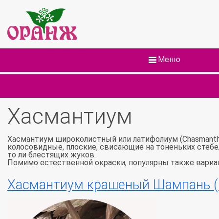
Меню
Хасмантиум
Хасмантиум широколистный или латифолиум (Chasmanthiu
колосовидные, плоские, свисающие на тоненьких стебел
то ли блестящих жуков.
Помимо естественной окраски, популярны также вариан
Хасмантиум крашеный Шампань 