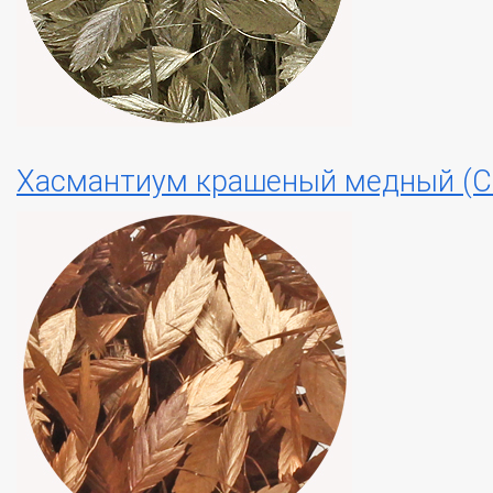
Хасмантиум крашеный медный (C