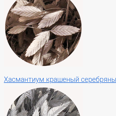
Хасмантиум крашеный серебряный 