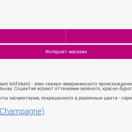
Интернет-магазин
m latifolium) - злак северо-американского происхождения
ьках. Соцветия играют оттенками зелёного, красно-бурог
ты хасмантиума, покрашенного в различные цвета - сереб
(Champagne)