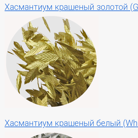
Хасмантиум крашеный золотой (G
Хасмантиум крашеный белый (Whi