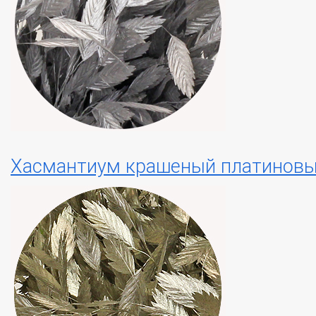
Хасмантиум крашеный платиновый