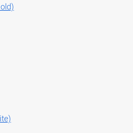
old)
te)