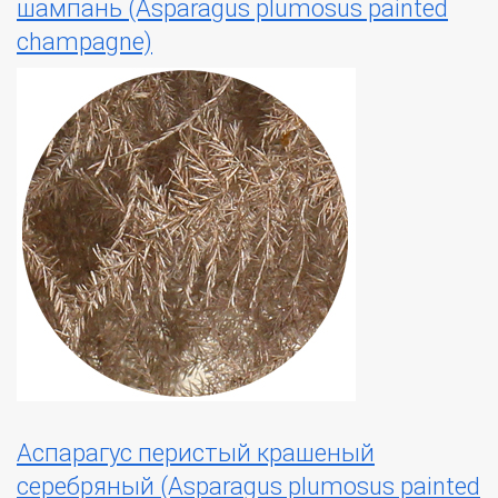
шампань (Asparagus plumosus painted
champagne)
Аспарагус перистый крашеный
серебряный (Asparagus plumosus painted