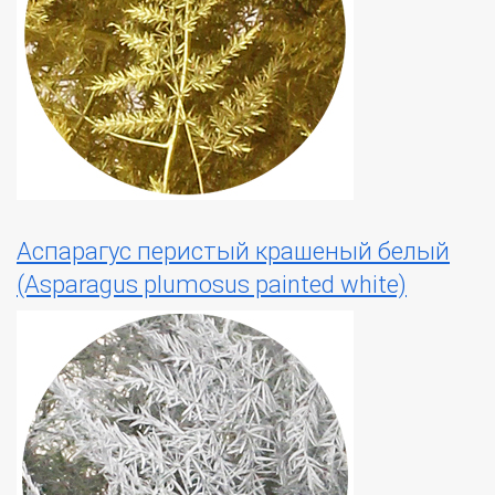
Аспарагус перистый крашеный белый
(Asparagus plumosus painted white)