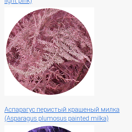
light pink)
Аспарагус перистый крашеный милка
(Asparagus plumosus painted milka)