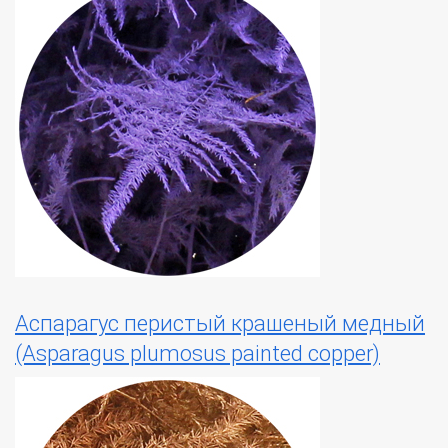
Аспарагус перистый крашеный медный
(Asparagus plumosus painted copper)