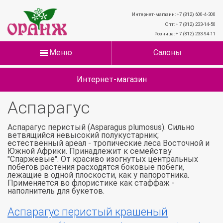
Интернет-магазин: +7 (812) 600-4-300
Опт: + 7 (812) 233-14-50
Розница: + 7 (812) 233-94-11
Меню
Салоны
Интернет-магазин
Аспарагус
Аспарагус перистый (Asparagus plumosus). Сильно
ветвящийся невысокий полукустарник;
естественный ареал - тропические леса Восточной и
Южной Африки. Принадлежит к семейству
"Спаржевые". От красиво изогнутых центральных
побегов растения расходятся боковые побеги,
лежащие в одной плоскости, как у папоротника.
Применяется во флористике как стаффаж -
наполнитель для букетов.
Аспарагус перистый крашеный