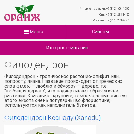
Интернет-магазин: +7 (812) 600-4-300
Опт: + 7 (812) 233-14-50
Розница: + 7 (812) 233-94-11
Меню
Салоны
Интернет-магазин
Филодендрон
Филодендрон - тропическое растение-эпифит или,
попросту, лиана. Название происходит от греческих
слов φιλέω — люблю и δένδρον — дерево, т.е.
"любящая дерево", что подчёркивает образ жизни
растения. Красивые, крупные, тёмно-зелёные листья
этого экзота очень популярны во флористике;
используются как наполнитель букетов.
Филодендрон Ксанаду (Xanadu)