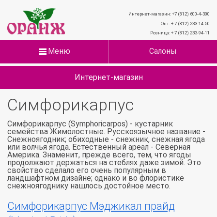
Интернет-магазин: +7 (812) 600-4-300
Опт: + 7 (812) 233-14-50
Розница: + 7 (812) 233-94-11
Меню
Салоны
Интернет-магазин
Симфорикарпус
Симфорикарпус (Symphoricarpos) - кустарник
семейства Жимолостные. Русскоязычное название -
Снежноягодник; обиходные - снежник, снежная ягода
или волчья ягода. Естественный ареал - Северная
Америка. Знаменит, прежде всего, тем, что ягоды
продолжают держаться на стеблях даже зимой. Это
свойство сделало его очень популярным в
ландшафтном дизайне; однако и во флористике
снежноягоднику нашлось достойное место.
Симфорикарпус Мэджикал прайд