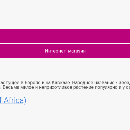
Интернет-магазин
растущее в Европе и на Кавказе. Народное название - Звез
а. Весьма милое и неприхотливое растение популярно и у с
 Africa)