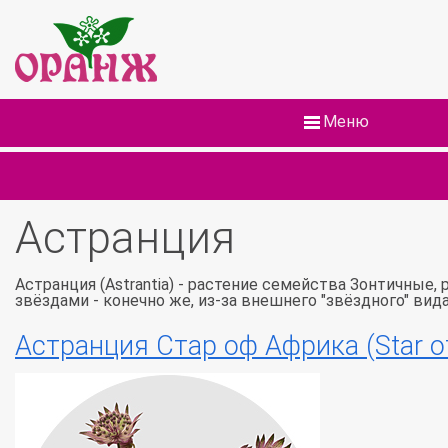
Меню
Астранция
Астранция (Astrantia) - растение семейства Зонтичные, 
звёздами - конечно же, из-за внешнего "звёздного" вид
Астранция Стар оф Африка (Star of