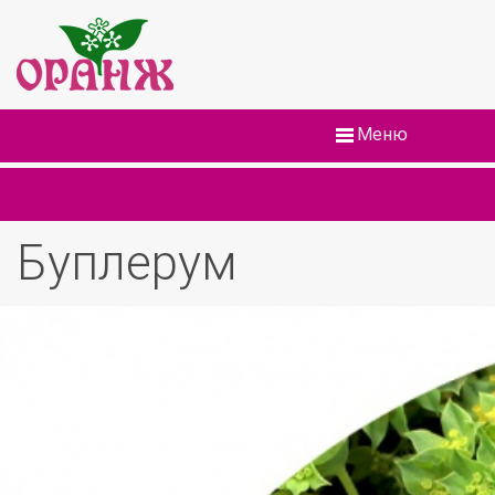
Меню
Буплерум