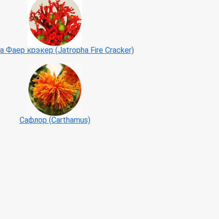
 Фаер крэкер (Jatropha Fire Cracker)
Сафлор (Carthamus)