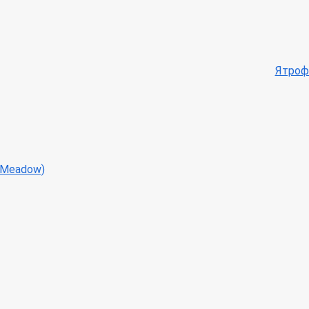
Ятрофа
k Meadow)