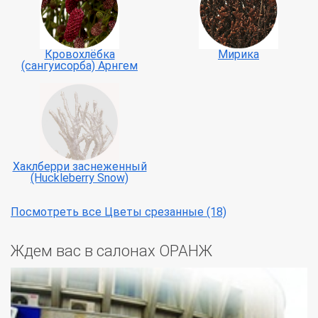
Кровохлёбка
Мирика
(сангуисорба) Арнгем
Хаклберри заснеженный
(Huckleberry Snow)
Посмотреть все Цветы срезанные (18)
Ждем вас в салонах ОРАНЖ