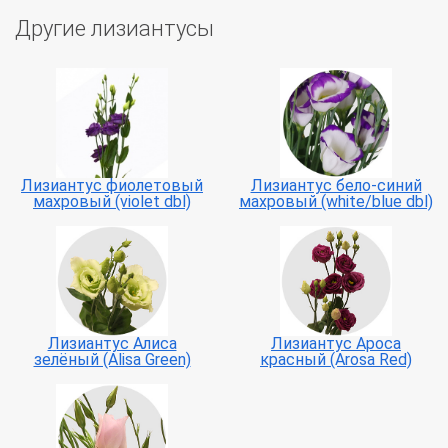
Другие лизиантусы
Лизиантус фиолетовый
Лизиантус бело-синий
махровый (violet dbl)
махровый (white/blue dbl)
Лизиантус Алиса
Лизиантус Ароса
зелёный (Alisa Green)
красный (Arosa Red)