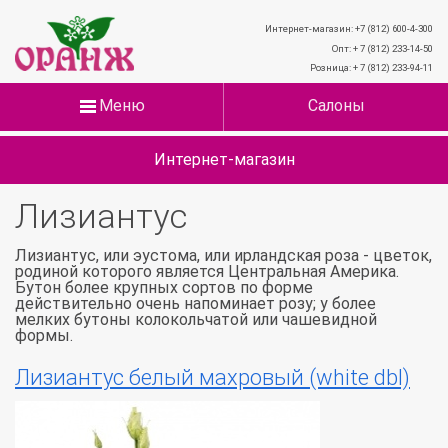
Интернет-магазин: +7 (812) 600-4-300
Опт: + 7 (812) 233-14-50
Розница: + 7 (812) 233-94-11
Меню
Салоны
Интернет-магазин
Лизиантус
Лизиантус, или эустома, или ирландская роза - цветок,
родиной которого является Центральная Америка.
Бутон более крупных сортов по форме
действительно очень напоминает розу; у более
мелких бутоны колокольчатой или чашевидной
формы.
Лизиантус белый махровый (white dbl)