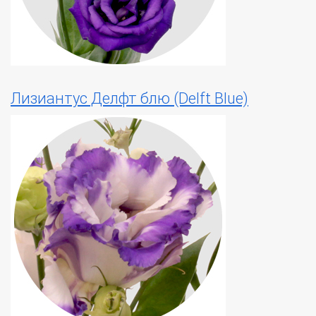
Лизиантус Делфт блю (Delft Blue)