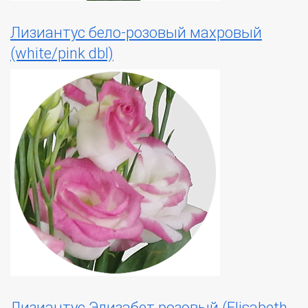
Лизиантус бело-розовый махровый
(white/pink dbl)
Лизиантус Элизабет розовый (Elisabeth