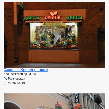
Салон на Кронверкском
Кронверкский пр., д. 23
Горьковская
(812) 232-56-43