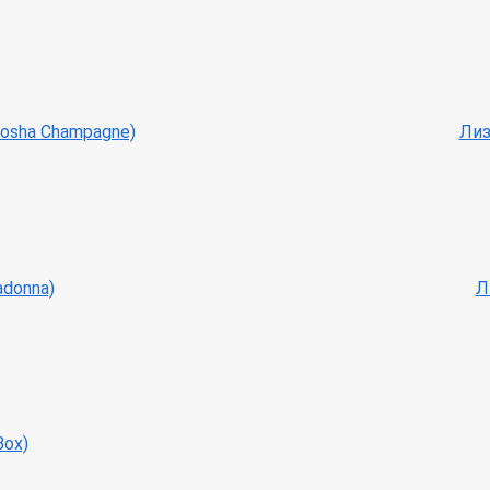
osha Champagne)
Лиз
adonna)
Л
Box)