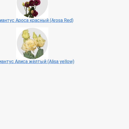
иантус Ароса красный (Arosa Red)
антус Алиса жёлтый (Alisa yellow)