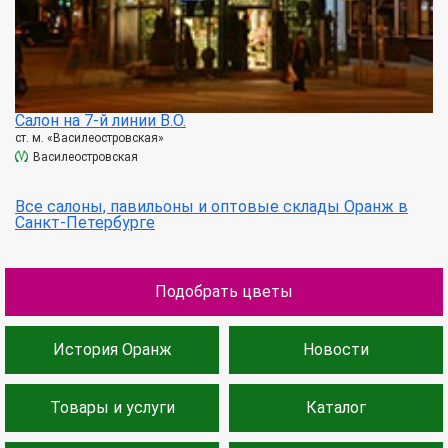
Салон на 7-й линии В.О.
ст. м. «Василеостровская»
Василеостровская
Все салоны, павильоны и оптовые склады Оранж в
Санкт-Петербурге
Подобрать цветы
История Оранж
Новости
Товары и услуги
Каталог