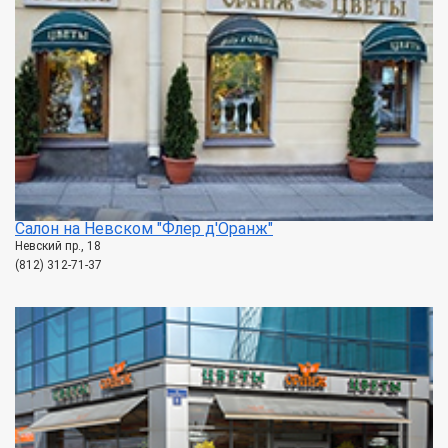
Салон на Невском "Флер д'Оранж"
Невский пр., 18
(812) 312-71-37