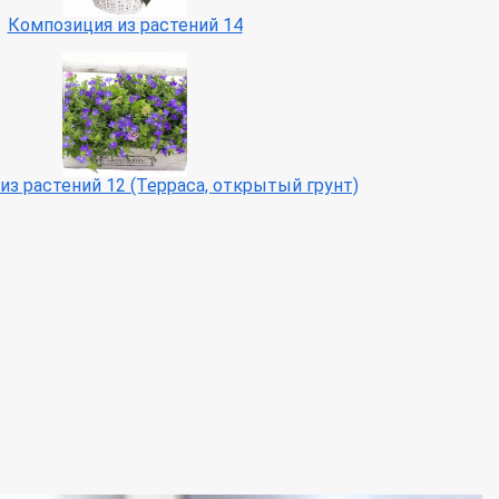
Композиция из растений 14
из растений 12 (Терраса, открытый грунт)