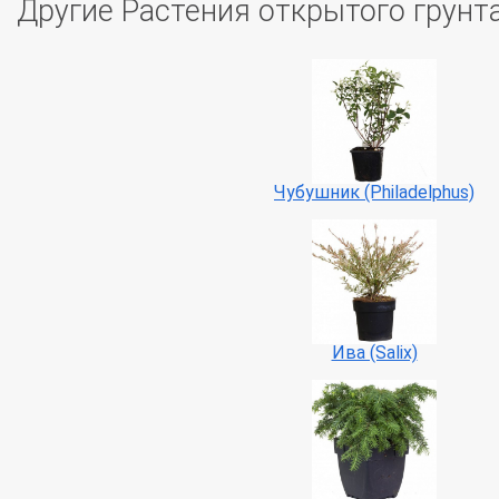
Другие Растения открытого грунт
Чубушник (Philadelphus)
Ива (Salix)